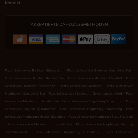
Kontakt
AKZEPTIERTE ZAHLUNGSMETHODEN
.
.
Pizza Lieferservice Barleben Sülzegrund
Pizza Lieferservice Barleben Neustädter See
.
.
Pizza Lieferservice Barleben Barleber See
Pizza Lieferservice Barleben Ebendorf
Pizza
.
.
Lieferservice Barleben Meitzendorf
Pizza Lieferservice Barleben
Pizza Lieferservice
.
.
Magdeburg Neustädter See
Pizza Lieferservice Magdeburg Gewerbegebiet Nord
Pizza
.
.
Lieferservice Magdeburg Barleber See
Pizza Lieferservice Magdeburg Sülzegrund
Pizza
.
.
Lieferservice Magdeburg Rothensee
Pizza Lieferservice Magdeburg Kannenstieg
Pizza
.
Lieferservice Magdeburg Großer Silberberg
Pizza Lieferservice Magdeburg Neue Neustadt
.
.
Pizza Lieferservice Magdeburg Industriehafen
Pizza Lieferservice Magdeburg Siedlung
.
.
Schiffshebewerk
Pizza Lieferservice Magdeburg Herrenkrug
Pizza Lieferservice