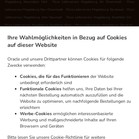
.
.
Magdeburg Neustädter Feld
Pizza Lieferservice Magdeburg Alt Olvenstedt
Pizza
.
.
Lieferservice Magdeburg Neu Olvenstedt
Pizza Lieferservice Magdeburg Nordwest
Pizza
.
.
Lieferservice Magdeburg Alte Neustadt
Pizza Lieferservice Magdeburg Stadtfeld Ost
.
.
Pizza Lieferservice Magdeburg Stadtfeld West
Pizza Lieferservice Magdeburg Diesdorf
.
.
Pizza Lieferservice Magdeburg
Pizza Lieferservice Wolmirstedt Elbeu
Pizza Lieferservice
Ihre Wahlmöglichkeiten in Bezug auf Cookies
.
.
Wolmirstedt Barleber See
Pizza Lieferservice Wolmirstedt Glindenberg
Pizza
auf dieser Website
.
Lieferservice Wolmirstedt Mose
Pizza Lieferservice Wolmirstedt Bahnhof Mose-Farsleben
.
.
.
Pizza Lieferservice Wolmirstedt Farsleben
Pizza Lieferservice Wolmirstedt
Pizza
Oracle und unsere Drittpartner können Cookies für folgende
.
.
Lieferservice Angern
Pizza Lieferservice Niedere Börde Jersleben
Pizza Lieferservice
Zwecke verwenden:
.
.
Niedere Börde Samswegen
Pizza Lieferservice Niedere Börde Ebendorf
Pizza
Cookies, die für das Funktionieren
der Website
.
.
Lieferservice Niedere Börde Bleiche
Pizza Lieferservice Niedere Börde Dahlenwarsleben
unbedingt erforderlich sind
.
Pizza Lieferservice Niedere Börde Groß Ammensleben
Pizza Lieferservice Niedere Börde
Funktionale Cookies
helfen uns, Ihre Daten bei Ihrer
.
.
nächsten Bestellung automatisch auszufüllen und die
Niederndodeleben
Pizza Lieferservice Niedere Börde Meitzendorf
Pizza Lieferservice
Website zu optimieren, um nachfolgende Bestellungen zu
.
.
Niedere Börde Klein Ammensleben
Pizza Lieferservice Niedere Börde Hohenwarsleben
erleichtern
.
.
Pizza Lieferservice Niedere Börde Meseberg
Pizza Lieferservice Niedere Börde Vahldorf
Werbe-Cookies
ermöglichen interessenbasierte
.
.
Pizza Lieferservice Niedere Börde Gersdorf
Pizza Lieferservice Niedere Börde
Pizza
Werbung und maßgeschneiderte Inhalte auf Ihren
.
Browsern und Geräten
Lieferservice Hohe Börde Klein Rodensleben
Pizza Lieferservice Hohe Börde
.
.
Niederndodeleben
Pizza Lieferservice Hohe Börde Hohenwarsleben
Pizza Lieferservice
Bitte lesen Sie unsere
Cookie-Richtlinie
für weitere