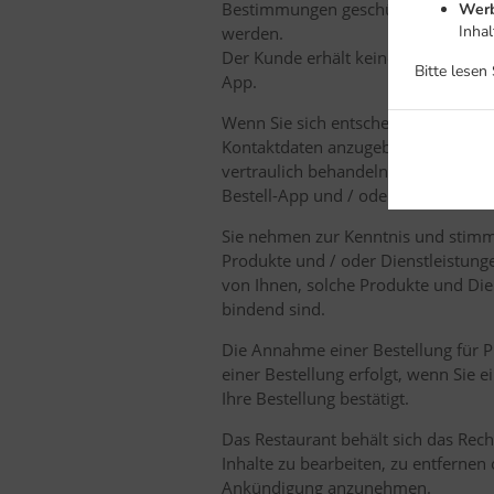
Bestimmungen geschützt und kann i
Werb
Inha
werden.
Der Kunde erhält keine Lizenz oder
Bitte lesen
App.
Wenn Sie sich entscheiden, online ü
Kontaktdaten anzugeben und / oder 
vertraulich behandeln und dürfen si
Bestell-App und / oder des Bestell
Sie nehmen zur Kenntnis und stimme
Produkte und / oder Dienstleistung
von Ihnen, solche Produkte und Dien
bindend sind.
Die Annahme einer Bestellung für P
einer Bestellung erfolgt, wenn Sie 
Ihre Bestellung bestätigt.
Das Restaurant behält sich das Rech
Inhalte zu bearbeiten, zu entferne
Ankündigung anzunehmen.