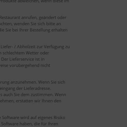
e Produkte abweichen, wenn diese im
Restaurant anrufen, geändert oder
chten, wenden Sie sich bitte an
ie Sie bei Ihrer Bestellung erhalten
iefer- / Abholzeit zur Verfügung zu
von schlechtem Wetter oder
er Lieferservice ist in
eise vorübergehend nicht
eferung anzunehmen. Wenn Sie sich
eingang der Lieferadresse.
als auch Sie dem zustimmen. Wenn
ehmen, erstatten wir Ihnen den
e Software wird auf eigenes Risiko
Software haben, die für Ihren