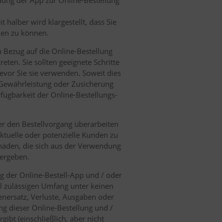
dung der App zur Online-Bestellung
halber wird klargestellt, dass Sie
len zu können.
n Bezug auf die Online-Bestellung
eten. Sie sollten geeignete Schritte
vor Sie sie verwenden. Soweit dies
e Gewährleistung oder Zusicherung
erfügbarkeit der Online-Bestellungs-
der den Bestellvorgang überarbeiten
ktuelle oder potenzielle Kunden zu
schäden, die sich aus der Verwendung
ergeben.
g der Online-Bestell-App und / oder
l zulässigen Umfang unter keinen
denersatz, Verluste, Ausgaben oder
g dieser Online-Bestellung und /
ibt (einschließlich, aber nicht