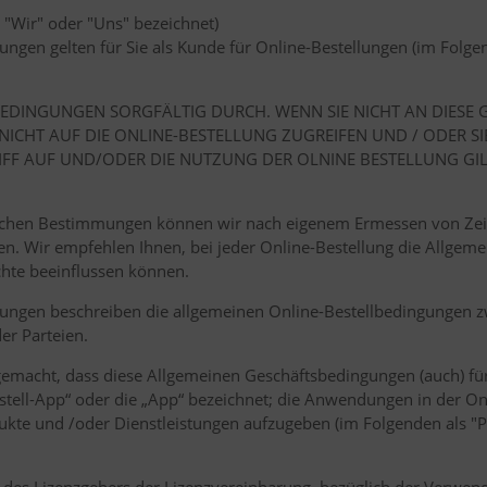
 "Wir" oder "Uns" bezeichnet)
gen gelten für Sie als Kunde für Online-Bestellungen (im Folgen
TSBEDINGUNGEN SORGFÄLTIG DURCH. WENN SIE NICHT AN DIES
ICHT AUF DIE ONLINE-BESTELLUNG ZUGREIFEN UND / ODER SI
RIFF AUF UND/ODER DIE NUTZUNG DER OLNINE BESTELLUNG GIL
zlichen Bestimmungen können wir nach eigenem Ermessen von Zei
en. Wir empfehlen Ihnen, bei jeder Online-Bestellung die Allge
echte beeinflussen können.
ungen beschreiben die allgemeinen Online-Bestellbedingungen 
er Parteien.
gemacht, dass diese Allgemeinen Geschäftsbedingungen (auch) fü
estell-App“ oder die „App“ bezeichnet; die Anwendungen in der O
ukte und /oder Dienstleistungen aufzugeben (im Folgenden als "