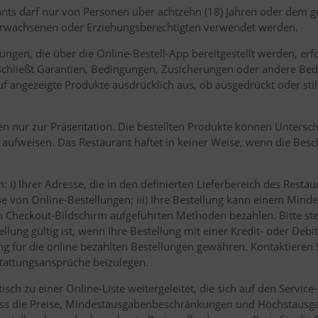
ants darf nur von Personen über achtzehn (18) Jahren oder dem ge
 Erwachsenen oder Erziehungsberechtigten verwendet werden.
tungen, die über die Online-Bestell-App bereitgestellt werden, er
 schließt Garantien, Bedingungen, Zusicherungen oder andere Bed
uf angezeigte Produkte ausdrücklich aus, ob ausgedrückt oder sti
n nur zur Präsentation. Die bestellten Produkte können Unterschi
aufweisen. Das Restaurant haftet in keiner Weise, wenn die Besc
 i) Ihrer Adresse, die in den definierten Lieferbereich des Restaur
 von Online-Bestellungen; iii) Ihre Bestellung kann einem Mindes
 Checkout-Bildschirm aufgeführten Methoden bezahlen. Bitte stell
llung gültig ist, wenn Ihre Bestellung mit einer Kredit- oder Deb
g für die online bezahlten Bestellungen gewähren. Kontaktieren 
stattungsansprüche beizulegen.
ch zu einer Online-Liste weitergeleitet, die sich auf den Service-
 dass die Preise, Mindestausgabenbeschränkungen und Höchstaus