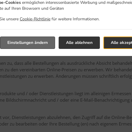
n keiner Weise ohne die ausdrückliche schriftliche Genehmigung
e-Cookies
ermöglichen interessenbasierte Werbung und maßgeschnei
lte auf Ihren Browsern und Geräten
 Rechte in Bezug auf die Informationen im Zusammenhang mit der
 Sie unsere
Cookie-Richtlinie
für weitere Informationen.
ber die Online-Bestell-App zu bestellen, werden Sie möglicherwei
ein Konto zu erstellen, und Sie müssen möglicherweise Cookies 
Einstellungen ändern
Alle ablehnen
Alle akzep
e nicht an Dritte weitergeben. Das Restaurant behält sich das Rec
vorganges auszusetzen, wenn Sie gegen die Allgemeinen Geschäft
n zu, dass alle Bestellungen als ausdrückliche Absicht behandel
en zu den vereinbarten Online-Preisen zu erwerben. Wir behandel
stleistungen zu erwerben. Änderungen müssen schriftlich erfolgen
rodukte und / oder Dienstleistungen liegt im alleinigen Ermess
eine Bildschirmnachricht und / oder eine E-Mail-Benachrichtigung 
t vor, Dienstleistungen abzulehnen, den Zugriff auf die Online-B
n oder zu bearbeiten oder Ihre Bestellung (en) nach eigenem Erme