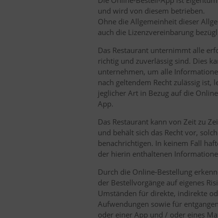
Die Online-Bestell-App ist Eigentu
und wird von diesem betrieben.
Ohne die Allgemeinheit dieser Allge
auch die Lizenzvereinbarung bezüg
Das Restaurant unternimmt alle erfo
richtig und zuverlässig sind. Dies 
unternehmen, um alle Informatione
nach geltendem Recht zulässig ist, 
jeglicher Art in Bezug auf die Onlin
App.
Das Restaurant kann von Zeit zu Zei
und behält sich das Recht vor, solc
benachrichtigen. In keinem Fall haf
der hierin enthaltenen Informatio
Durch die Online-Bestellung erkenn
der Bestellvorgänge auf eigenes Ri
Umständen für direkte, indirekte ode
Aufwendungen sowie für entgangene
oder einer App und / oder eines Mate