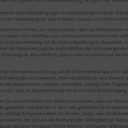
m des Lizenzgebers der Lizenzvereinbarung, bezüglich der Verwen
meinen Geschäftsbedingungen zu beeinträchtigen und der Klarheit 
lich der Verwendung der App einhalten müssen, um online bestel
rderlichen Schritte, um sicherzustellen, dass die Informationen i
kann jedoch nicht unfehlbar sein und manchmal können Fehler auftr
n im Zusammenhang mit der Online-Bestellung zu überprüfen, be
lehnt das Restaurant jegliche ausdrückliche oder stillschweigend
e-Bestellung ab, einschließlich, jedoch nicht beschränkt auf die V
t die Informationen in Bezug auf die Online-Bestell-App und / o
he Änderungen vorzunehmen, ohne verpflichtet zu sein, frühere, a
tet das Restaurant für indirekte, besondere, zufällige oder Folge
nen und / oder im Zusammenhang mit dem Online-Bestellvorgang 
en Sie an und erklären sich damit einverstanden, dass die Nutzun
siko geschieht und dass Wir in dem nach geltendem Recht maxima
r zufällige Ereignisse haften, für Sonder-, Folge- oder Strafscha
n Gewinn, der sich aus der Nutzung oder Unfähigkeit zur Nutzun
rials auf einer mit dieser Online-Website verknüpften Website erg