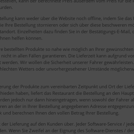
bestellen, kann der berechnete Preis außerdem vom Preis für di
wurden.
ellung kann weder über die Website noch offline, indem Sie das 
Sie Ihre Bestellung stornieren oder sich über diese beschweren mö
tandort. Einzelheiten dazu finden Sie in der Bestätigungs-E-Mail, d
Ihnen helfen können.
 bestellten Produkte so nahe wie möglich an Ihrer gewünschten L
t nicht in allen Fällen garantieren. Die Lieferzeit kann aufgrund 
werden. Wir wollen die Sicherheit unserer Fahrer gewährleisten. D
chlechten Wetters oder unvorhergesehener Umstände möglicherw
ieferung der Produkte zum vereinbarten Zeitpunkt und Ort der Li
chieden haben, liefert das Restaurant die Bestellung an den Haupt
werden jedoch nur dann hineingetragen, wenn sowohl der Fahrer 
ren an der in Ihrer Bestellung angegebenen Adresse entgegenzun
ück und berechnen Ihnen den vollen Betrag Ihrer Bestellung.
t der Lieferung auf den Kunden über. Jeder Software-Service / jed
en. Wenn Sie Zweifel an der Eignung des Software-Dienstes / der 