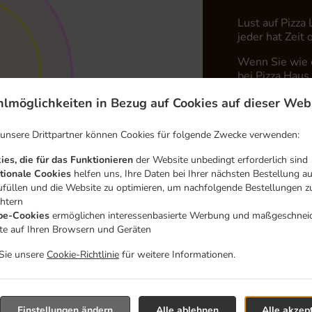
Lust auf Pizza
jeder hat Zeit
Wenn Sie wie e
bei Pizza Haus
Wählen Sie ein
lmöglichkeiten in Bezug auf Cookies auf dieser Web
dass Ihnen uns
 unsere Drittpartner können Cookies für folgende Zwecke verwenden:
Liefergebü
ies, die für das Funktionieren
der Website unbedingt erforderlich sind
tionale Cookies
helfen uns, Ihre Daten bei Ihrer nächsten Bestellung a
ufüllen und die Website zu optimieren, um nachfolgende Bestellungen z
Zone 1
, M
chtern
Zone 2
, M
e-Cookies
ermöglichen interessenbasierte Werbung und maßgeschnei
lte auf Ihren Browsern und Geräten
Zone 3
, M
 Sie unsere
Cookie-Richtlinie
für weitere Informationen.
Einstellungen ändern
Alle ablehnen
Alle akzep