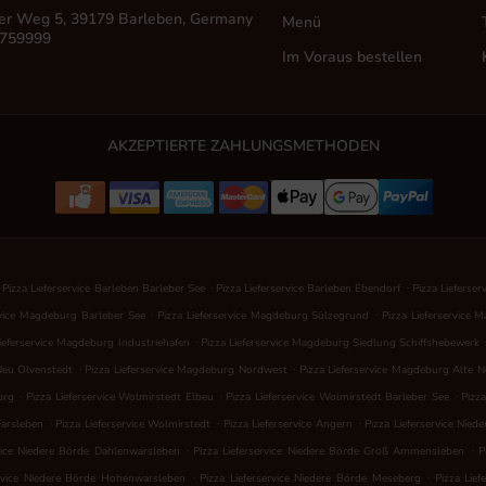
er Weg 5, 39179 Barleben, Germany
Menü
 759999
Im Voraus bestellen
AKZEPTIERTE ZAHLUNGSMETHODEN
.
.
Pizza Lieferservice Barleben Barleber See
Pizza Lieferservice Barleben Ebendorf
Pizza Lieferse
.
.
rvice Magdeburg Barleber See
Pizza Lieferservice Magdeburg Sülzegrund
Pizza Lieferservice
.
Lieferservice Magdeburg Industriehafen
Pizza Lieferservice Magdeburg Siedlung Schiffshebewerk
.
.
Neu Olvenstedt
Pizza Lieferservice Magdeburg Nordwest
Pizza Lieferservice Magdeburg Alte 
.
.
.
urg
Pizza Lieferservice Wolmirstedt Elbeu
Pizza Lieferservice Wolmirstedt Barleber See
Pizz
.
.
.
Farsleben
Pizza Lieferservice Wolmirstedt
Pizza Lieferservice Angern
Pizza Lieferservice Nied
.
.
rvice Niedere Börde Dahlenwarsleben
Pizza Lieferservice Niedere Börde Groß Ammensleben
P
.
.
ervice Niedere Börde Hohenwarsleben
Pizza Lieferservice Niedere Börde Meseberg
Pizza Lief