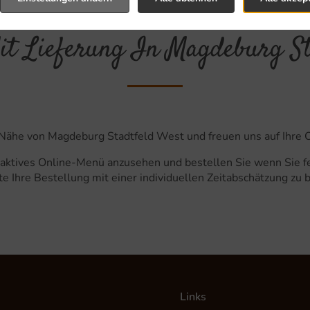
it Lieferung In Magdeburg St
er Nähe von Magdeburg Stadtfeld West und freuen uns auf Ihre 
raktives Online-Menü anzusehen und bestellen Sie wenn Sie fe
e Ihre Bestellung mit einer individuellen Zeitabschätzung zu 
Links