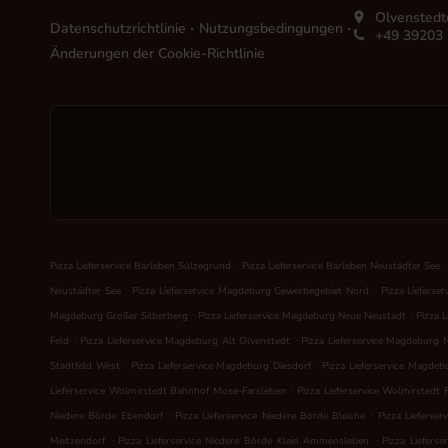
Olvenstedt
.
.
Datenschutzrichtlinie
Nutzungsbedingungen
+49 39203
Änderungen der Cookie-Richtlinie
.
.
Pizza Lieferservice Barleben Sülzegrund
Pizza Lieferservice Barleben Neustädter See
.
.
Neustädter See
Pizza Lieferservice Magdeburg Gewerbegebiet Nord
Pizza Lieferse
.
.
Magdeburg Großer Silberberg
Pizza Lieferservice Magdeburg Neue Neustadt
Pizza 
.
.
Feld
Pizza Lieferservice Magdeburg Alt Olvenstedt
Pizza Lieferservice Magdeburg 
.
.
Stadtfeld West
Pizza Lieferservice Magdeburg Diesdorf
Pizza Lieferservice Magdeb
.
Lieferservice Wolmirstedt Bahnhof Mose-Farsleben
Pizza Lieferservice Wolmirstedt 
.
.
Niedere Börde Ebendorf
Pizza Lieferservice Niedere Börde Bleiche
Pizza Lieferse
.
.
Meitzendorf
Pizza Lieferservice Niedere Börde Klein Ammensleben
Pizza Liefers