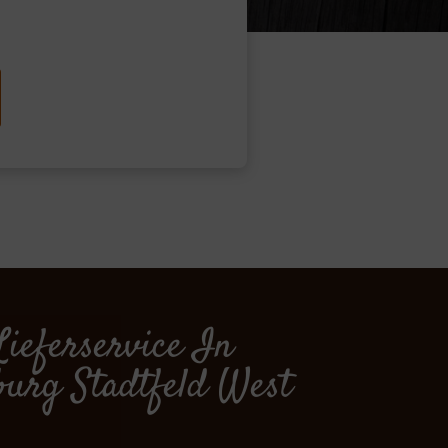
Lieferservice In
urg Stadtfeld West