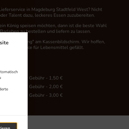
 Lieferservice in Magdeburg Stadtfeld West? Nicht
 oder Talent dazu, leckeres Essen zuzubereiten.
in König speisen möchten, dann ist die beste Wahl
 Barleben zu bestellen und liefern zu lassen.
fach "Lieferung" am Kassenbildschirm. Wir hoffen,
site
er Lieferservice für Lebensmittel gefällt.
hr
utomatisch
u
ind. - 20,00 €, Gebühr - 1,50 €
ind. - 35,00 €, Gebühr - 2,00 €
derte
ind. - 45,00 €, Gebühr - 3,00 €
tieren