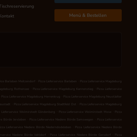
Tischreservierung
Menü & Bestellen
Kontakt
.
.
rvice Barleben Meitzendorf
Pizza Lieferservice Barleben
Pizza Lieferservice Magdeburg
.
.
 Magdeburg Rothensee
Pizza Lieferservice Magdeburg Kannenstieg
Pizza Lieferservice
.
.
Pizza Lieferservice Magdeburg Herrenkrug
Pizza Lieferservice Magdeburg Neustädter
.
.
Neustadt
Pizza Lieferservice Magdeburg Stadtfeld Ost
Pizza Lieferservice Magdeburg
.
.
a Lieferservice Wolmirstedt Glindenberg
Pizza Lieferservice Wolmirstedt Mose
Pizza
.
.
ere Börde Jersleben
Pizza Lieferservice Niedere Börde Samswegen
Pizza Lieferservice
.
izza Lieferservice Niedere Börde Niederndodeleben
Pizza Lieferservice Niedere Börde
.
.
erservice Niedere Börde Vahldorf
Pizza Lieferservice Niedere Börde Gersdorf
Pizza