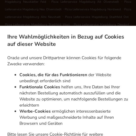
.
.
Magdeburg Neustädter Feld
Pizza Lieferservice Magdeburg Alt Olvenstedt
Pizza
.
.
Lieferservice Magdeburg Neu Olvenstedt
Pizza Lieferservice Magdeburg Nordwest
Pizza
.
.
Lieferservice Magdeburg Alte Neustadt
Pizza Lieferservice Magdeburg Stadtfeld Ost
.
.
Pizza Lieferservice Magdeburg Stadtfeld West
Pizza Lieferservice Magdeburg Diesdorf
.
.
Pizza Lieferservice Magdeburg
Pizza Lieferservice Wolmirstedt Elbeu
Pizza Lieferservice
Ihre Wahlmöglichkeiten in Bezug auf Cookies
.
.
Wolmirstedt Barleber See
Pizza Lieferservice Wolmirstedt Glindenberg
Pizza
auf dieser Website
.
Lieferservice Wolmirstedt Mose
Pizza Lieferservice Wolmirstedt Bahnhof Mose-Farsleben
.
.
.
Pizza Lieferservice Wolmirstedt Farsleben
Pizza Lieferservice Wolmirstedt
Pizza
Oracle und unsere Drittpartner können Cookies für folgende
.
.
Lieferservice Angern
Pizza Lieferservice Niedere Börde Jersleben
Pizza Lieferservice
Zwecke verwenden:
.
.
Niedere Börde Samswegen
Pizza Lieferservice Niedere Börde Ebendorf
Pizza
Cookies, die für das Funktionieren
der Website
.
.
Lieferservice Niedere Börde Bleiche
Pizza Lieferservice Niedere Börde Dahlenwarsleben
unbedingt erforderlich sind
.
Pizza Lieferservice Niedere Börde Groß Ammensleben
Pizza Lieferservice Niedere Börde
Funktionale Cookies
helfen uns, Ihre Daten bei Ihrer
.
.
nächsten Bestellung automatisch auszufüllen und die
Niederndodeleben
Pizza Lieferservice Niedere Börde Meitzendorf
Pizza Lieferservice
Website zu optimieren, um nachfolgende Bestellungen zu
.
.
Niedere Börde Klein Ammensleben
Pizza Lieferservice Niedere Börde Hohenwarsleben
erleichtern
.
.
Pizza Lieferservice Niedere Börde Meseberg
Pizza Lieferservice Niedere Börde Vahldorf
Werbe-Cookies
ermöglichen interessenbasierte
.
.
Pizza Lieferservice Niedere Börde Gersdorf
Pizza Lieferservice Niedere Börde
Pizza
Werbung und maßgeschneiderte Inhalte auf Ihren
.
Browsern und Geräten
Lieferservice Hohe Börde Klein Rodensleben
Pizza Lieferservice Hohe Börde
.
.
Niederndodeleben
Pizza Lieferservice Hohe Börde Hohenwarsleben
Pizza Lieferservice
Bitte lesen Sie unsere
Cookie-Richtlinie
für weitere