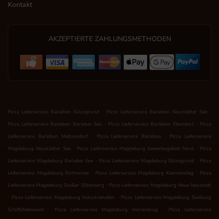
Kontakt
AKZEPTIERTE ZAHLUNGSMETHODEN
.
.
Pizza Lieferservice Barleben Sülzegrund
Pizza Lieferservice Barleben Neustädter See
.
.
Pizza Lieferservice Barleben Barleber See
Pizza Lieferservice Barleben Ebendorf
Pizza
.
.
Lieferservice Barleben Meitzendorf
Pizza Lieferservice Barleben
Pizza Lieferservice
.
.
Magdeburg Neustädter See
Pizza Lieferservice Magdeburg Gewerbegebiet Nord
Pizza
.
.
Lieferservice Magdeburg Barleber See
Pizza Lieferservice Magdeburg Sülzegrund
Pizza
.
.
Lieferservice Magdeburg Rothensee
Pizza Lieferservice Magdeburg Kannenstieg
Pizza
.
Lieferservice Magdeburg Großer Silberberg
Pizza Lieferservice Magdeburg Neue Neustadt
.
.
Pizza Lieferservice Magdeburg Industriehafen
Pizza Lieferservice Magdeburg Siedlung
.
.
Schiffshebewerk
Pizza Lieferservice Magdeburg Herrenkrug
Pizza Lieferservice