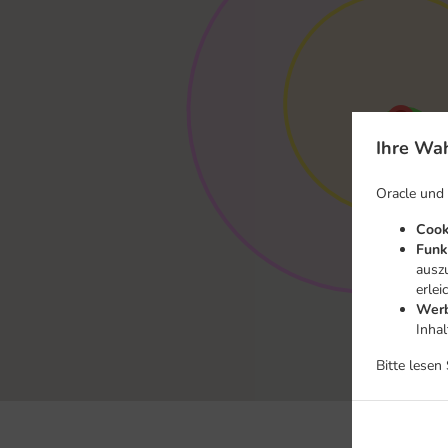
Ihre Wah
Oracle und
Cook
Funk
ausz
erlei
Werb
Inha
Bitte lesen