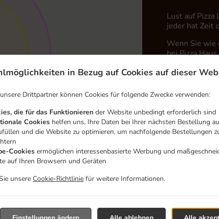
Lust auf Pizza
jeder hat Zeit
Wenn Sie wie e
bei Pizza Haus
Wählen Sie ein
lmöglichkeiten in Bezug auf Cookies auf dieser Web
dass Ihnen uns
 unsere Drittpartner können Cookies für folgende Zwecke verwenden:
Liefergebü
ies, die für das Funktionieren
der Website unbedingt erforderlich sind
tionale Cookies
helfen uns, Ihre Daten bei Ihrer nächsten Bestellung a
ufüllen und die Website zu optimieren, um nachfolgende Bestellungen z
Zone 1
, M
chtern
Zone 2
, M
e-Cookies
ermöglichen interessenbasierte Werbung und maßgeschnei
lte auf Ihren Browsern und Geräten
Zone 3
, M
 Sie unsere
Cookie-Richtlinie
für weitere Informationen.
Einstellungen ändern
Alle ablehnen
Alle akzep