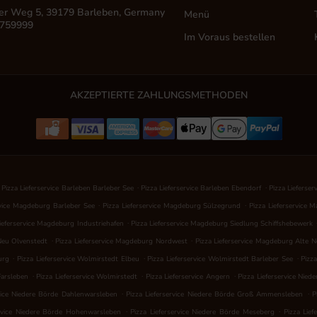
er Weg 5, 39179 Barleben, Germany
Menü
 759999
Im Voraus bestellen
AKZEPTIERTE ZAHLUNGSMETHODEN
.
.
Pizza Lieferservice Barleben Barleber See
Pizza Lieferservice Barleben Ebendorf
Pizza Lieferse
.
.
rvice Magdeburg Barleber See
Pizza Lieferservice Magdeburg Sülzegrund
Pizza Lieferservice
.
Lieferservice Magdeburg Industriehafen
Pizza Lieferservice Magdeburg Siedlung Schiffshebewerk
.
.
Neu Olvenstedt
Pizza Lieferservice Magdeburg Nordwest
Pizza Lieferservice Magdeburg Alte 
.
.
.
urg
Pizza Lieferservice Wolmirstedt Elbeu
Pizza Lieferservice Wolmirstedt Barleber See
Pizz
.
.
.
Farsleben
Pizza Lieferservice Wolmirstedt
Pizza Lieferservice Angern
Pizza Lieferservice Nied
.
.
rvice Niedere Börde Dahlenwarsleben
Pizza Lieferservice Niedere Börde Groß Ammensleben
P
.
.
ervice Niedere Börde Hohenwarsleben
Pizza Lieferservice Niedere Börde Meseberg
Pizza Lief