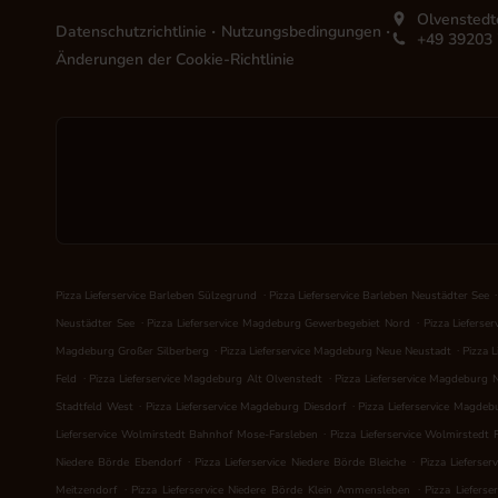
Olvenstedt
.
.
Datenschutzrichtlinie
Nutzungsbedingungen
+49 39203
Änderungen der Cookie-Richtlinie
.
.
Pizza Lieferservice Barleben Sülzegrund
Pizza Lieferservice Barleben Neustädter See
.
.
Neustädter See
Pizza Lieferservice Magdeburg Gewerbegebiet Nord
Pizza Lieferse
.
.
Magdeburg Großer Silberberg
Pizza Lieferservice Magdeburg Neue Neustadt
Pizza 
.
.
Feld
Pizza Lieferservice Magdeburg Alt Olvenstedt
Pizza Lieferservice Magdeburg 
.
.
Stadtfeld West
Pizza Lieferservice Magdeburg Diesdorf
Pizza Lieferservice Magdeb
.
Lieferservice Wolmirstedt Bahnhof Mose-Farsleben
Pizza Lieferservice Wolmirstedt 
.
.
Niedere Börde Ebendorf
Pizza Lieferservice Niedere Börde Bleiche
Pizza Lieferse
.
.
Meitzendorf
Pizza Lieferservice Niedere Börde Klein Ammensleben
Pizza Liefers