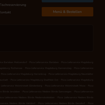
Tischreservierung
Menü & Bestellen
Kontakt
.
.
rvice Barleben Meitzendorf
Pizza Lieferservice Barleben
Pizza Lieferservice Magdeburg
.
.
 Magdeburg Rothensee
Pizza Lieferservice Magdeburg Kannenstieg
Pizza Lieferservice
.
.
Pizza Lieferservice Magdeburg Herrenkrug
Pizza Lieferservice Magdeburg Neustädter
.
.
Neustadt
Pizza Lieferservice Magdeburg Stadtfeld Ost
Pizza Lieferservice Magdeburg
.
.
a Lieferservice Wolmirstedt Glindenberg
Pizza Lieferservice Wolmirstedt Mose
Pizza
.
.
ere Börde Jersleben
Pizza Lieferservice Niedere Börde Samswegen
Pizza Lieferservice
.
izza Lieferservice Niedere Börde Niederndodeleben
Pizza Lieferservice Niedere Börde
.
.
erservice Niedere Börde Vahldorf
Pizza Lieferservice Niedere Börde Gersdorf
Pizza