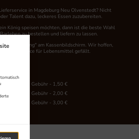
 Lieferservice in Magdeburg Neu Olvenstedt? Nicht
 oder Talent dazu, leckeres Essen zuzubereiten.
in König speisen möchten, dann ist die beste Wahl
 Barleben zu bestellen und liefern zu lassen.
fach "Lieferung" am Kassenbildschirm. Wir hoffen,
site
er Lieferservice für Lebensmittel gefällt.
hr
utomatisch
u
ind. - 20,00 €, Gebühr - 1,50 €
ind. - 35,00 €, Gebühr - 2,00 €
derte
ind. - 45,00 €, Gebühr - 3,00 €
tieren