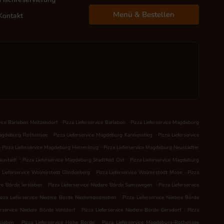
Menü & Bestellen
Kontakt
.
.
rvice Barleben Meitzendorf
Pizza Lieferservice Barleben
Pizza Lieferservice Magdeburg
.
.
 Magdeburg Rothensee
Pizza Lieferservice Magdeburg Kannenstieg
Pizza Lieferservice
.
.
Pizza Lieferservice Magdeburg Herrenkrug
Pizza Lieferservice Magdeburg Neustädter
.
.
Neustadt
Pizza Lieferservice Magdeburg Stadtfeld Ost
Pizza Lieferservice Magdeburg
.
.
a Lieferservice Wolmirstedt Glindenberg
Pizza Lieferservice Wolmirstedt Mose
Pizza
.
.
ere Börde Jersleben
Pizza Lieferservice Niedere Börde Samswegen
Pizza Lieferservice
.
izza Lieferservice Niedere Börde Niederndodeleben
Pizza Lieferservice Niedere Börde
.
.
erservice Niedere Börde Vahldorf
Pizza Lieferservice Niedere Börde Gersdorf
Pizza
.
.
sleben
Pizza Lieferservice Hohe Börde
Pizza Lieferservice Magdeburg-Rothensee