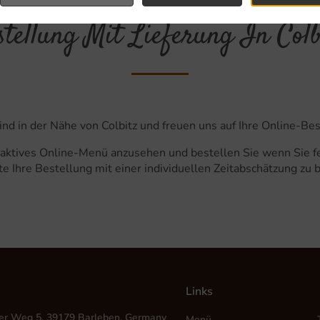
stellung Mit Lieferung In Colb
sind in der Nähe von Colbitz und freuen uns auf Ihre Online-Be
raktives Online-Menü anzusehen und bestellen Sie wenn Sie fe
e Ihre Bestellung mit einer individuellen Zeitabschätzung zu 
Links
er Weg 5, 39179 Barleben, Germany
Menü