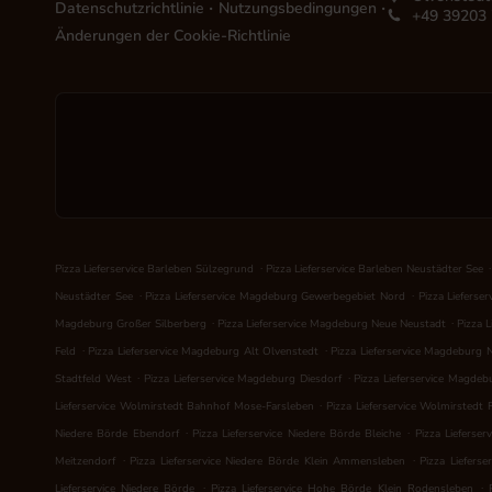
.
.
Datenschutzrichtlinie
Nutzungsbedingungen
+49 39203
Änderungen der Cookie-Richtlinie
.
.
Pizza Lieferservice Barleben Sülzegrund
Pizza Lieferservice Barleben Neustädter See
.
.
Neustädter See
Pizza Lieferservice Magdeburg Gewerbegebiet Nord
Pizza Lieferse
.
.
Magdeburg Großer Silberberg
Pizza Lieferservice Magdeburg Neue Neustadt
Pizza 
.
.
Feld
Pizza Lieferservice Magdeburg Alt Olvenstedt
Pizza Lieferservice Magdeburg 
.
.
Stadtfeld West
Pizza Lieferservice Magdeburg Diesdorf
Pizza Lieferservice Magdeb
.
Lieferservice Wolmirstedt Bahnhof Mose-Farsleben
Pizza Lieferservice Wolmirstedt 
.
.
Niedere Börde Ebendorf
Pizza Lieferservice Niedere Börde Bleiche
Pizza Lieferse
.
.
Meitzendorf
Pizza Lieferservice Niedere Börde Klein Ammensleben
Pizza Liefers
.
.
Lieferservice Niedere Börde
Pizza Lieferservice Hohe Börde Klein Rodensleben