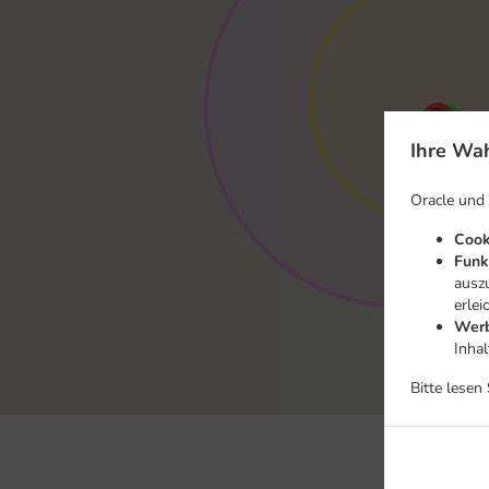
Ihre Wah
Oracle und
Cook
Funk
ausz
erlei
Werb
Inha
Bitte lesen