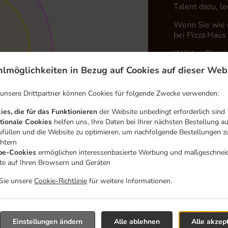
Talent dazu, l
Wenn Sie wie e
bei Pizza Haus
Wählen Sie ein
dass Ihnen uns
lmöglichkeiten in Bezug auf Cookies auf dieser Web
Liefergebü
 unsere Drittpartner können Cookies für folgende Zwecke verwenden:
ies, die für das Funktionieren
der Website unbedingt erforderlich sind
Zone 1
, M
tionale Cookies
helfen uns, Ihre Daten bei Ihrer nächsten Bestellung a
ufüllen und die Website zu optimieren, um nachfolgende Bestellungen z
Zone 2
, M
chtern
Zone 3
, M
e-Cookies
ermöglichen interessenbasierte Werbung und maßgeschnei
lte auf Ihren Browsern und Geräten
 Sie unsere
Cookie-Richtlinie
für weitere Informationen.
Einstellungen ändern
Alle ablehnen
Alle akzep