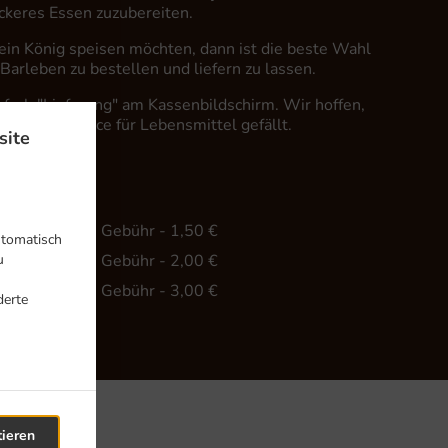
eckeres Essen zuzubereiten.
in König speisen möchten, dann ist die beste Wahl
 Barleben zu bestellen und liefern zu lassen.
fach "Lieferung" am Kassenbildschirm. Wir hoffen,
er Lieferservice für Lebensmittel gefällt.
site
hr
ind. - 20,00 €, Gebühr - 1,50 €
utomatisch
u
ind. - 35,00 €, Gebühr - 2,00 €
ind. - 45,00 €, Gebühr - 3,00 €
derte
tieren